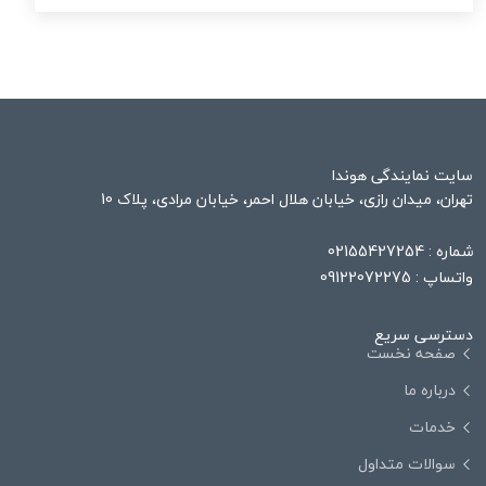
سایت نمایندگی هوندا
تهران، میدان رازی، خیابان هلال احمر، خیابان مرادی، پلاک 10
شماره :
02155427254
واتساپ :
09122072275
دسترسی سریع
صفحه نخست
درباره ما
خدمات
سوالات متداول