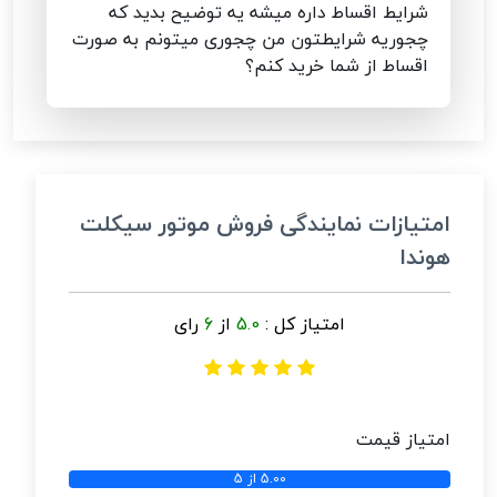
شرایط اقساط داره میشه یه توضیح بدید که
چجوریه شرایطتون من چجوری میتونم به صورت
اقساط از شما خرید کنم؟
امتیازات نمایندگی فروش موتور سیکلت
هوندا
امتیاز کل :
5.0
از
6
رای
امتیاز قیمت
5.00 از 5